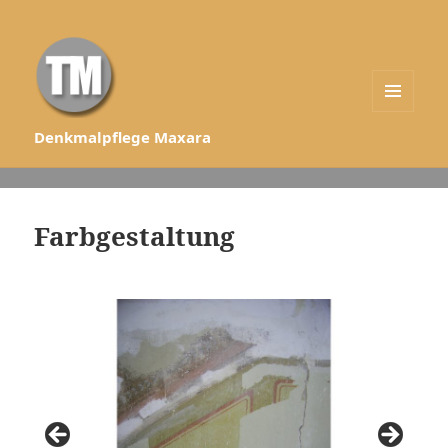
MENÜ
Denkmalpflege Maxara
UND
WIDGETS
Farbgestaltung